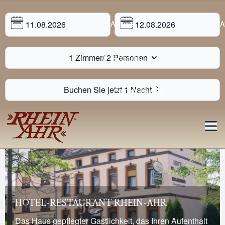
Anreise
A
1 Zimmer
/
2 Personen
Belegung
Buchen Sie jetzt
1 Nacht
Zimmerauswahl
Haupt
HOTEL-RESTAURANT RHEIN-AHR
Das Haus gepflegter Gastlichkeit, das Ihren Aufenthalt